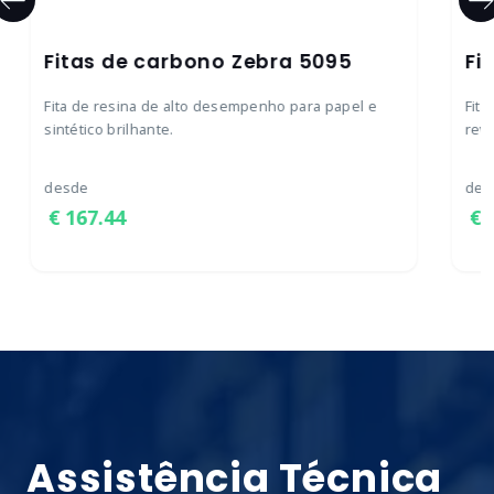
Fitas de carbono Zebra 5095
Fi
Fita de resina de alto desempenho para papel e
Fita
sintético brilhante.
reve
desde
des
167.44
Assistência Técnica