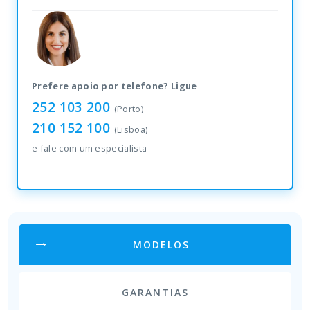
carbono
Zebra
4800
quantity
Prefere apoio por telefone? Ligue
252 103 200
(Porto)
210 152 100
(Lisboa)
e fale com um especialista
MODELOS
GARANTIAS