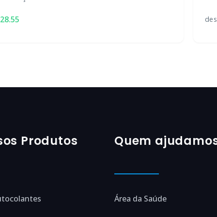
28.55
de
sos Produtos
Quem ajudamo
utocolantes
Área da Saúde