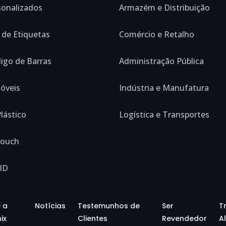
sonalizados
Armazém e Distribuição
 de Etiquetas
Comércio e Retalho
digo de Barras
Administração Pública
óveis
Indústria e Manufatura
lástico
Logística e Transportes
Touch
ID
 a
Notícias
Testemunhos de
Ser
T
ix
Clientes
Revendedor
Al