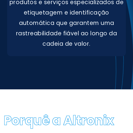
Honestidade
produtos e serviços especializados de
etiquetagem e identificação
Cumprimos com as nossas promessas, 
automática que garantem uma
estabelecendo compromissos com base 
rastreabilidade fiável ao longo da
na transparência e ética profissional
cadeia de valor.
Porquê a Altronix