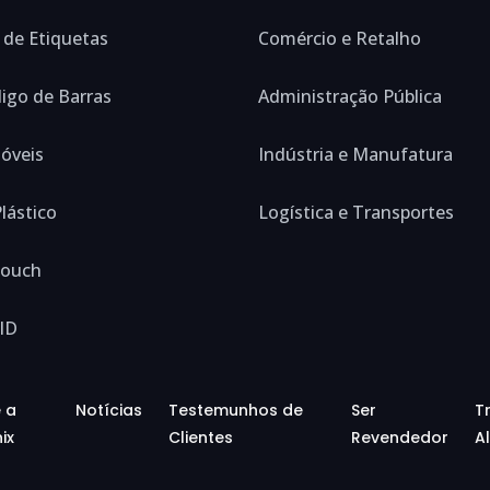
 de Etiquetas
Comércio e Retalho
digo de Barras
Administração Pública
óveis
Indústria e Manufatura
lástico
Logística e Transportes
Touch
ID
 a
Notícias
Testemunhos de
Ser
T
ix
Clientes
Revendedor
Al