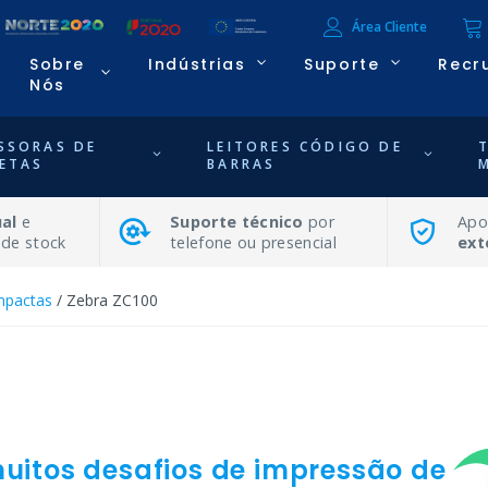
Área Cliente
Sobre
Indústrias
Suporte
Recr
Nós
SSORAS DE
LEITORES CÓDIGO DE
ETAS
BARRAS
al
e
Suporte técnico
por
Apo
 de stock
telefone ou presencial
ext
mpactas
/ Zebra ZC100
muitos desafios de impressão de