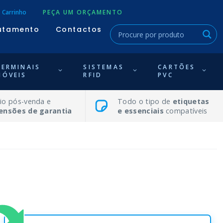
Carrinho
PEÇA UM ORÇAMENTO
utamento
Contactos
TERMINAIS
SISTEMAS
CARTÕES
MÓVEIS
RFID
PVC
io pós-venda e
Todo o tipo de
etiquetas
ensões de garantia
e essenciais
compatíveis