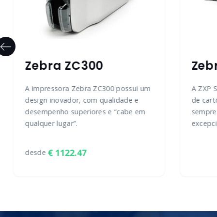
Zebra ZC300
Zeb
A impressora Zebra ZC300 possui um
A ZXP S
design inovador, com qualidade e
de car
desempenho superiores e “cabe em
sempre
qualquer lugar”.
excepci
1122.47
desde