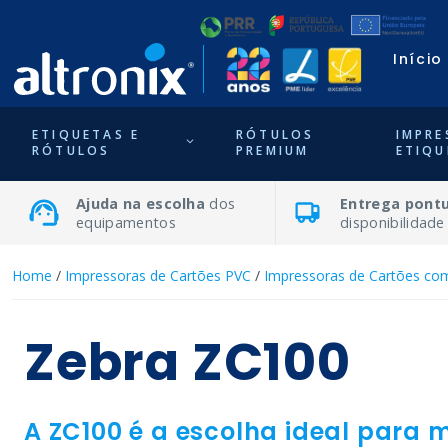
Início
ETIQUETAS E
RÓTULOS
IMPRE
RÓTULOS
PREMIUM
ETIQU
Ajuda na escolha
dos
Entrega pontu
equipamentos
disponibilidade
Home
/
Impressoras de Cartões PVC
/
Impressoras de Cartões co
Zebra ZC100
A ZC100 é a escolha ideal para 