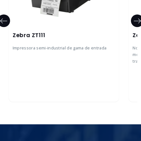
Zebra ZT111
Ze
Impressora semi-industrial de gama de entrada
Nov
mode
tran