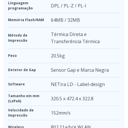
Linguagem
DPL / PL-Z / PL-I
programação
64MB / 32MB
Memória Flash/RAM
Térmica Direta e
Método de
Impressão
Transferência Térmica
20.5kg
Peso
Sensor Gap e Marca Negra
Detetor de Gap
NETira LD - Label-design
Software
Tamanho em mm
320.5 x 472.4 x 322.8
(LxPxA)
Velocidade de
152mm/s
Impressão
802.11a/b/g WLAN
Wireless