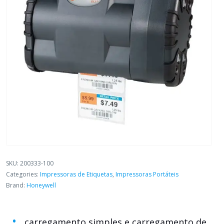
SKU:
200333-100
Categories:
Impressoras de Etiquetas
,
Impressoras Portáteis
Brand:
Honeywell
carregamento simples e carregamento de