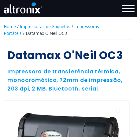
Home
/
Impressoras de Etiquetas
/
Impressoras
Portáteis
/ Datamax O'Neil OC3
Datamax O'Neil OC3
Impressora de transferência térmica,
monocromática, 72mm de impressão,
203 dpi, 2 MB, Bluetooth, serial.