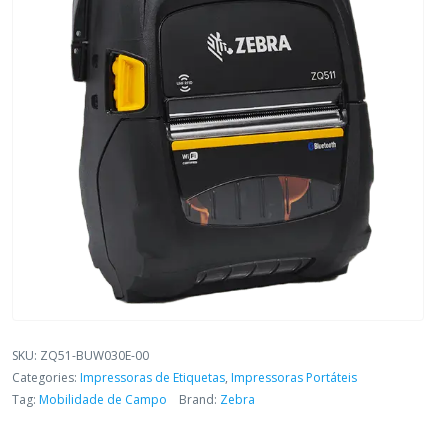
SKU:
ZQ51-BUW030E-00
Categories:
Impressoras de Etiquetas
,
Impressoras Portáteis
Tag:
Mobilidade de Campo
Brand:
Zebra