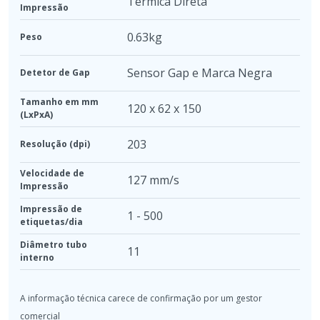
Térmica Direta
Impressão
0.63kg
Peso
Sensor Gap e Marca Negra
Detetor de Gap
Tamanho em mm
120 x 62 x 150
(LxPxA)
203
Resolução (dpi)
Velocidade de
127 mm/s
Impressão
Impressão de
1 - 500
etiquetas/dia
Diâmetro tubo
11
interno