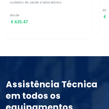
cuidados de saúde e laboratórios.
des
desde
635.47
Assistência Técnica
em todos os
equipamentos