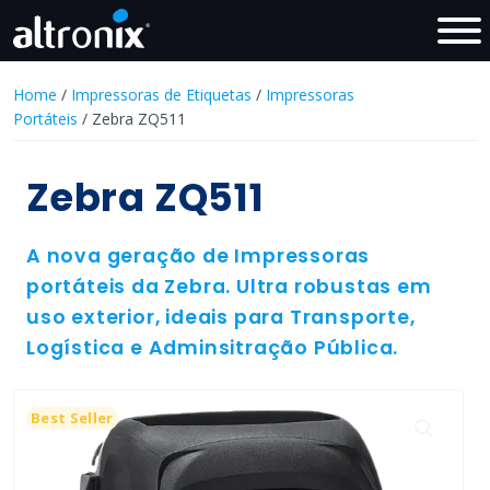
Home
/
Impressoras de Etiquetas
/
Impressoras
Portáteis
/ Zebra ZQ511
Zebra ZQ511
A nova geração de Impressoras
portáteis da Zebra. Ultra robustas em
uso exterior, ideais para Transporte,
Logística e Adminsitração Pública.
Best Seller