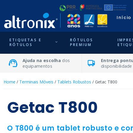
Início
ETIQUETAS E
RÓTULOS
IMPRE
RÓTULOS
PREMIUM
ETIQU
Ajuda na escolha
dos
Entrega pontu
equipamentos
disponibilidade
Home
/
Terminais Móveis
/
Tablets Robustos
/ Getac T800
Getac T800
O T800 é um tablet robusto e c