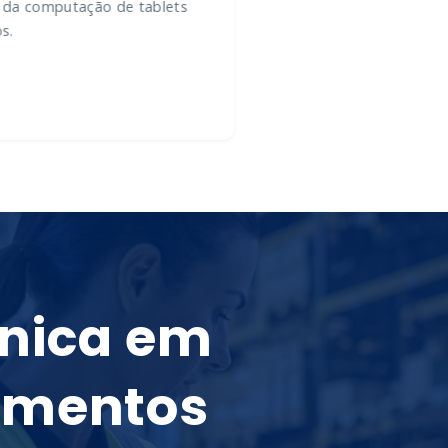
 da computação de tablets
s.
cnica em
amentos