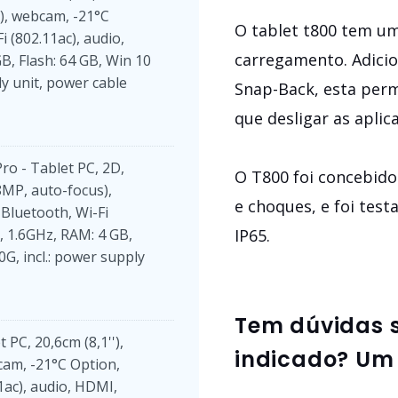
s), webcam, -21°C
O tablet t800 tem um
i (802.11ac), audio,
carregamento. Adicio
B, Flash: 64 GB, Win 10
ly unit, power cable
Snap-Back, esta perm
que desligar as apli
Pro - Tablet PC, 2D,
O T800 foi concebido
(8MP, auto-focus),
e choques, e foi tes
 Bluetooth, Wi-Fi
, 1.6GHz, RAM: 4 GB,
IP65.
G, incl.: power supply
Tem dúvidas 
 PC, 20,6cm (8,1''),
indicado? Um 
cam, -21°C Option,
11ac), audio, HDMI,