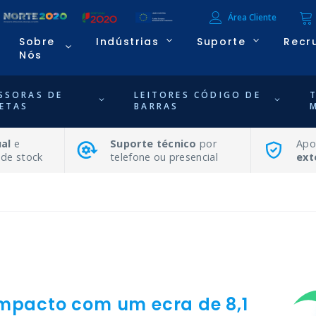
Área Cliente
Sobre
Indústrias
Suporte
Recr
Nós
SSORAS DE
LEITORES CÓDIGO DE
ETAS
BARRAS
al
e
Suporte técnico
por
Apo
 de stock
telefone ou presencial
ext
ompacto com um ecra de 8,1