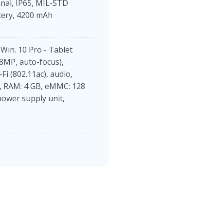
nal, IP65, MIL-STD
ttery, 4200 mAh
Win. 10 Pro - Tablet
 (8MP, auto-focus),
Fi (802.11ac), audio,
z, RAM: 4 GB, eMMC: 128
power supply unit,