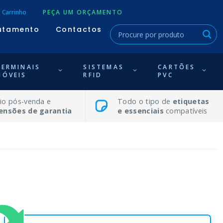
Carrinho
PEÇA UM ORÇAMENTO
utamento
Contactos
TERMINAIS
SISTEMAS
CARTÕES
MÓVEIS
RFID
PVC
io pós-venda e
Todo o tipo de
etiquetas
ensões de garantia
e essenciais
compatíveis