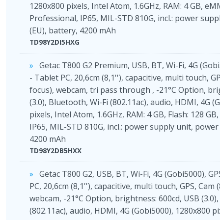
1280x800 pixels, Intel Atom, 1.6GHz, RAM: 4 GB, eM
Professional, IP65, MIL-STD 810G, incl.: power supp
(EU), battery, 4200 mAh
TD98Y2DI5HXG
Getac T800 G2 Premium, USB, BT, Wi-Fi, 4G (Gobi
- Tablet PC, 20,6cm (8,1''), capacitive, multi touch,
focus), webcam, tri pass through , -21°C Option, br
(3.0), Bluetooth, Wi-Fi (802.11ac), audio, HDMI, 4G 
pixels, Intel Atom, 1.6GHz, RAM: 4 GB, Flash: 128 GB
IP65, MIL-STD 810G, incl.: power supply unit, power 
4200 mAh
TD98Y2DB5HXX
Getac T800 G2, USB, BT, Wi-Fi, 4G (Gobi5000), GPS
PC, 20,6cm (8,1''), capacitive, multi touch, GPS, Cam
webcam, -21°C Option, brightness: 600cd, USB (3.0),
(802.11ac), audio, HDMI, 4G (Gobi5000), 1280x800 pix