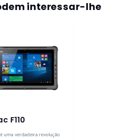
dem interessar-lhe
ac F110
é uma verdadeira revolução