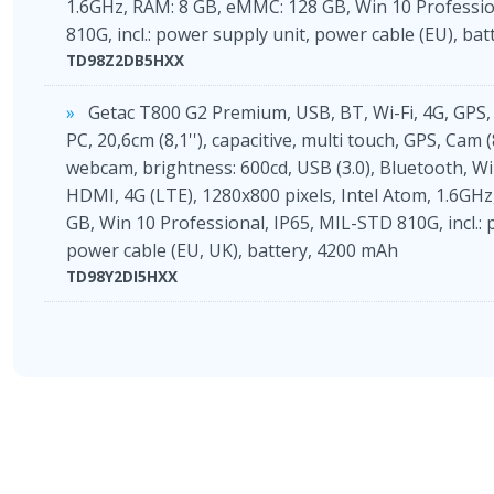
1.6GHz, RAM: 8 GB, eMMC: 128 GB, Win 10 Professio
810G, incl.: power supply unit, power cable (EU), ba
TD98Z2DB5HXX
Getac T800 G2 Premium, USB, BT, Wi-Fi, 4G, GPS, 
PC, 20,6cm (8,1''), capacitive, multi touch, GPS, Cam
webcam, brightness: 600cd, USB (3.0), Bluetooth, Wi-
HDMI, 4G (LTE), 1280x800 pixels, Intel Atom, 1.6GH
GB, Win 10 Professional, IP65, MIL-STD 810G, incl.: 
power cable (EU, UK), battery, 4200 mAh
TD98Y2DI5HXX