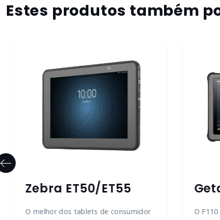
Estes produtos também po
Zebra ET50/ET55
Get
O melhor dos tablets de consumidor
O F110 