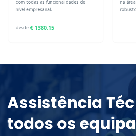
com todas as funcionalidades de
na área
nível empresarial.
robusto
1380.15
desde
Assistência Té
todos os equip