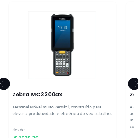
Zebra MC3300ax
Ze
Terminal Móvel muito versátil, construído para
A e
elevar a produtividade e eficiência do seu trabalho.
adi
ino
com
desde
1525.26