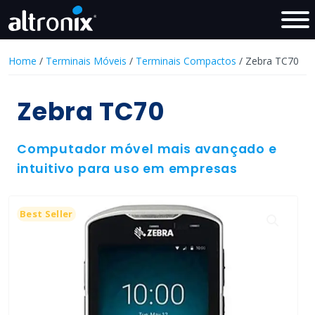
Home
/
Terminais Móveis
/
Terminais Compactos
/ Zebra TC70
Zebra TC70
Computador móvel mais avançado e
intuitivo para uso em empresas
Best Seller