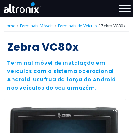
Home
/
Terminais Móveis
/
Terminais de Veículo
/ Zebra VC80x
Zebra VC80x
Terminal móvel de instalação em
veículos com o sistema operacional
Android. Usufrua da força do Android
nos veículos do seu armazém.