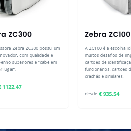
ra ZC300
Zebra ZC100
essora Zebra ZC300 possui um
A ZC100 é a escolha id
inovador, com qualidade e
muitos desafios de im
enho superiores e “cabe em
cartões de identificaç
r lugar”.
funcionários, cartões d
crachás e similares.
1122.47
935.54
desde