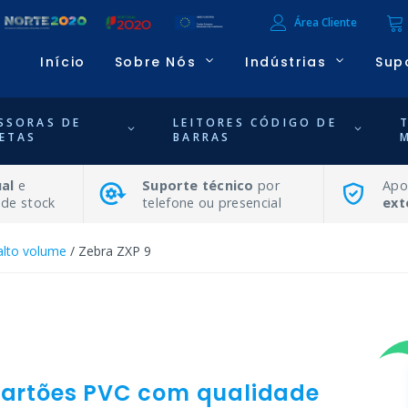
Área Cliente
Início
Sobre Nós
Indústrias
Sup
SSORAS DE
LEITORES CÓDIGO DE
ETAS
BARRAS
al
e
Suporte técnico
por
Apo
 de stock
telefone ou presencial
ext
alto volume
/ Zebra ZXP 9
 cartões PVC com qualidade