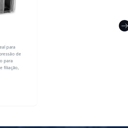
eal para
pressão de
ão para
e filiação,