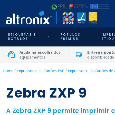
ETIQUETAS E
RÓTULOS
IMPRE
RÓTULOS
PREMIUM
ETIQU
Ajuda na escolha
dos
Entrega pontu
equipamentos
disponibilidade
Home
/
Impressoras de Cartões PVC
/
Impressoras de Cartões de 
Zebra ZXP 9
A Zebra ZXP 9 permite imprimir