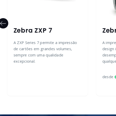
Zebra ZXP 7
Zeb
A ZXP Series 7 permite a impressão
A impr
de cartões em grandes volumes,
design 
sempre com uma qualidade
desemp
excepcional.
qualque
desde