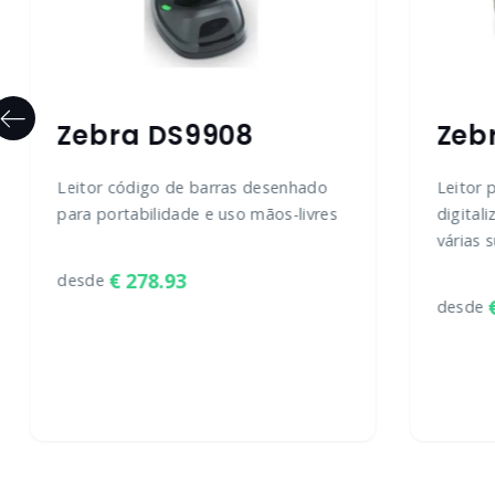
Zebra DS9908
Zeb
Leitor código de barras desenhado
Leitor 
para portabilidade e uso mãos-livres
digital
várias s
278.93
desde
desde