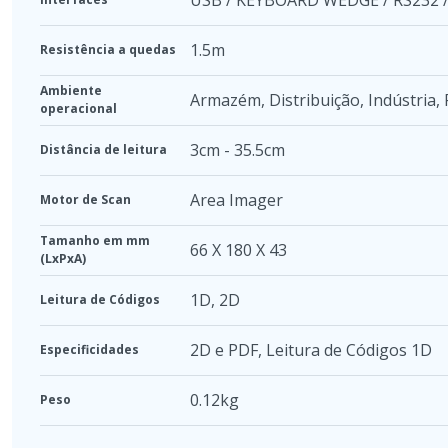
1.5m
Resistência a quedas
Ambiente
Armazém
,
Distribuição
,
Indústria
,
operacional
3cm - 35.5cm
Distância de leitura
Area Imager
Motor de Scan
Tamanho em mm
66 X 180 X 43
(LxPxA)
1D
,
2D
Leitura de Códigos
2D e PDF, Leitura de Códigos 1D
Especificidades
0.12kg
Peso