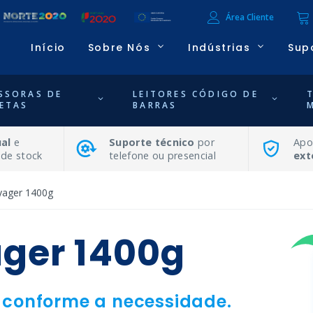
Área Cliente
Início
Sobre Nós
Indústrias
Sup
SSORAS DE
LEITORES CÓDIGO DE
ETAS
BARRAS
al
e
Suporte técnico
por
Apo
 de stock
telefone ou presencial
ext
yager 1400g
ger 1400g
F, conforme a necessidade.