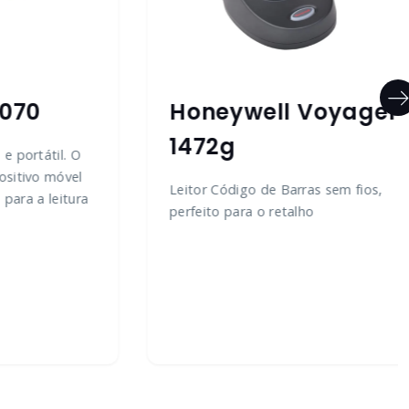
070
Honeywell Voyager
1472g
e portátil. O
ositivo móvel
Leitor Código de Barras sem fios,
 para a leitura
perfeito para o retalho