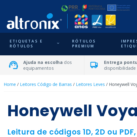
ETIQUETAS E
RÓTULOS
IMPRE
RÓTULOS
PREMIUM
ETIQU
Ajuda na escolha
dos
Entrega pontu
equipamentos
disponibilidade
Home
/
Leitores Código de Barras
/
Leitores Leves
/ Honeywell Vo
Honeywell Voya
Leitura de códigos 1D, 2D ou PD