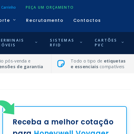
Carrinho
PEÇA UM ORÇAMENTO
orte
Recrutamento
Contactos
TERMINAIS
SISTEMAS
CARTÕES
MÓVEIS
RFID
PVC
io pós-venda e
Todo o tipo de
etiquetas
ensões de garantia
e essenciais
compatíveis
Receba a melhor cotação
para
Honeywell Voyager