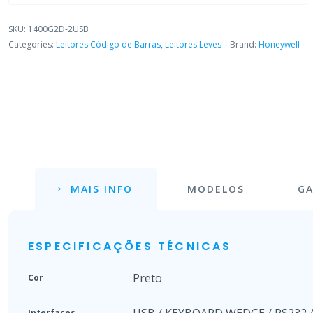
SKU:
1400G2D-2USB
Categories:
Leitores Código de Barras
,
Leitores Leves
Brand:
Honeywell
MAIS INFO
MODELOS
GA
ESPECIFICAÇÕES TÉCNICAS
Preto
Cor
USB / KEYBOARD WEDGE / RS232 /
Interfaces