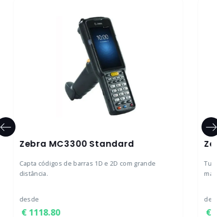
Zebra MC3300 Standard
Ze
Capta códigos de barras 1D e 2D com grande
Tudo
distância.
máx
desde
des
1118.80