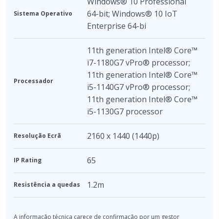
Windows® 10 Professional
64-bit; Windows® 10 IoT
Sistema Operativo
Enterprise 64-bi
11th generation Intel® Core™
i7-1180G7 vPro® processor;
11th generation Intel® Core™
Processador
i5-1140G7 vPro® processor;
11th generation Intel® Core™
i5-1130G7 processor
2160 x 1440 (1440p)
Resolução Ecrã
65
IP Rating
1.2m
Resistência a quedas