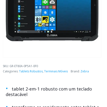
SKU:
GR-ET80A-0P5A1-0F0
Categories:
Tablets Robustos
,
Terminais Móveis
Brand:
Zebra
tablet 2-em-1 robusto com um teclado
destacável