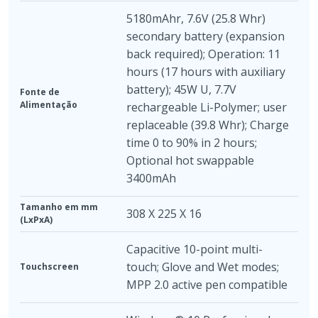
5180mAhr, 7.6V (25.8 Whr)
secondary battery (expansion
back required); Operation: 11
hours (17 hours with auxiliary
battery); 45W U, 7.7V
Fonte de
Alimentação
rechargeable Li-Polymer; user
replaceable (39.8 Whr); Charge
time 0 to 90% in 2 hours;
Optional hot swappable
3400mAh
Tamanho em mm
308 X 225 X 16
(LxPxA)
Capacitive 10-point multi-
touch; Glove and Wet modes;
Touchscreen
MPP 2.0 active pen compatible