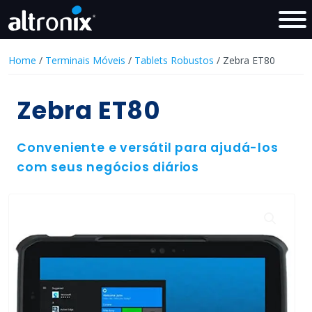
Home
/
Terminais Móveis
/
Tablets Robustos
/ Zebra ET80
Zebra ET80
Conveniente e versátil para ajudá-los
com seus negócios diários