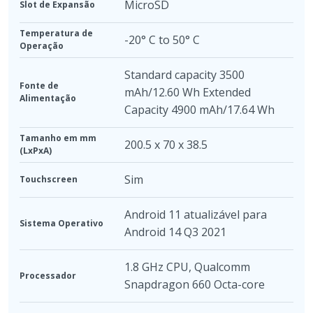
MicroSD
Slot de Expansão
Temperatura de
-20° C to 50° C
Operação
Standard capacity 3500
Fonte de
mAh/12.60 Wh Extended
Alimentação
Capacity 4900 mAh/17.64 Wh
Tamanho em mm
200.5 x 70 x 38.5
(LxPxA)
Sim
Touchscreen
Android 11 atualizável para
Sistema Operativo
Android 14 Q3 2021
1.8 GHz CPU
,
Qualcomm
Processador
Snapdragon 660 Octa-core