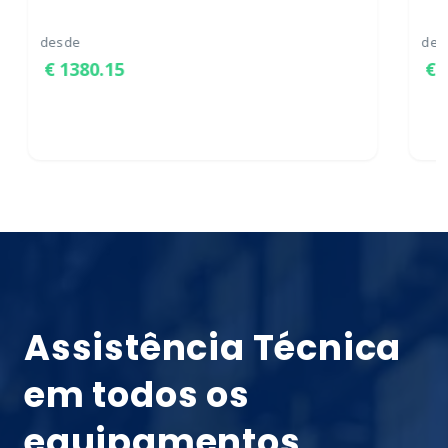
desde
des
1380.15
Assistência Técnica
em todos os
equipamentos