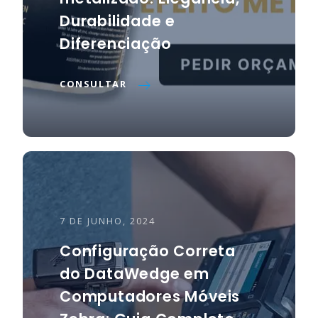
Durabilidade e
Diferenciação
CONSULTAR
27 DE MARÇO, 2022
Altronix aumenta
capital social de
100.000€ para 500.000€
7 DE JUNHO, 2024
Configuração Correta
CONSULTAR
do DataWedge em
Computadores Móveis