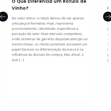
O Que Diferencia um Rótulo de
T
Vinho?
R
No setor vínico, o rótulo deixou de ser apenas
O 
uma peça informativa. Hoje, representa
qu
posicionamento, identidade, experiência e
pe
perceção de valor. Num mercado competitivo,
ap
onde centenas de garrafas disputam atenção no
au
mesmo linear, os rótulos premium assumem um
20
papel decisivo na diferenciação da marca e na
el
influência da decisão de compra. Mas afinal, o
pa
que […]
pe