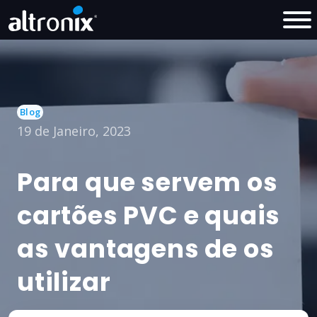
Blog
19 de Janeiro, 2023
Para que servem os
cartões PVC e quais
as vantagens de os
utilizar