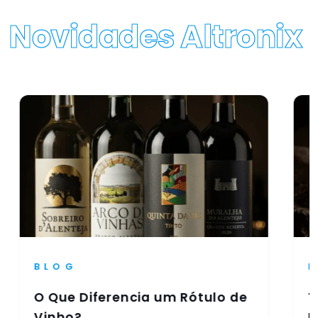
Novidades Altronix
BLOG
O Que Diferencia um Rótulo de
T
Vinho?
R