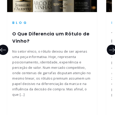
BLOG
O Que Diferencia um Rótulo de
T
Vinho?
R
No setor vínico, o rótulo deixou de ser apenas
O 
uma peça informativa. Hoje, representa
qu
posicionamento, identidade, experiência e
pe
perceção de valor. Num mercado competitivo,
ap
onde centenas de garrafas disputam atenção no
au
mesmo linear, os rótulos premium assumem um
20
papel decisivo na diferenciação da marca e na
el
influência da decisão de compra. Mas afinal, o
pa
que […]
pe